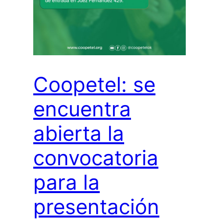
Coopetel: se
encuentra
abierta la
convocatoria
para la
presentación