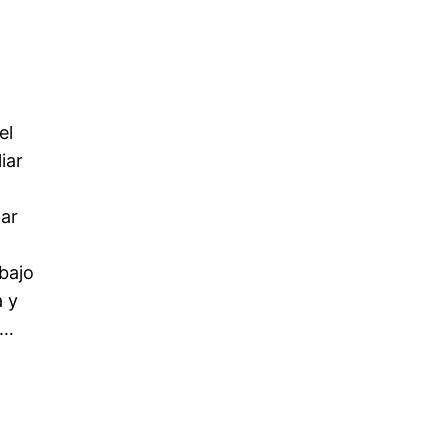
el
iar
zar
bajo
a y
a…