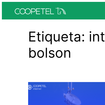
Saltar
al
contenido
Etiqueta:
in
bolson