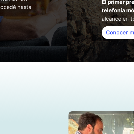
El primer pr
rocedé hasta
telefonía mó
alcance en t
Conocer 