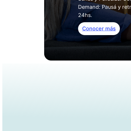
Demand: Pausá y ret
24hs.
Conocer más