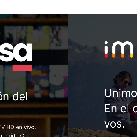
Unimo
ón del
En el 
vos.
TV HD en vivo,
ontenido On