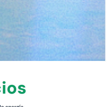
ios
o energía.