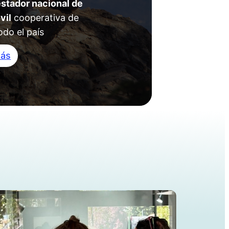
estador nacional de
vil
cooperativa de
odo el país
más