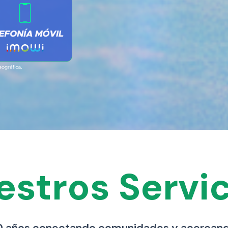
estros Servic
 años conectando comunidades y acercand