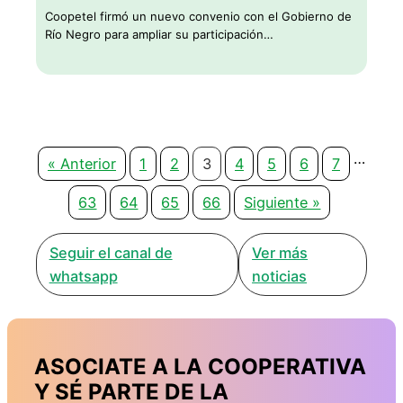
Coopetel firmó un nuevo convenio con el Gobierno de
Río Negro para ampliar su participación…
…
« Anterior
1
2
3
4
5
6
7
63
64
65
66
Siguiente »
Seguir el canal de
Ver más
whatsapp
noticias
ASOCIATE A LA COOPERATIVA
Y SÉ PARTE DE LA