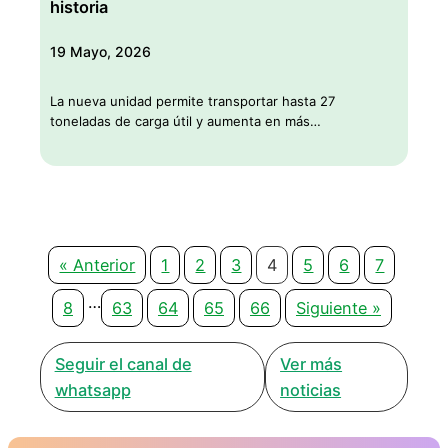
historia
19 Mayo, 2026
La nueva unidad permite transportar hasta 27
toneladas de carga útil y aumenta en más…
« Anterior
1
2
3
4
5
6
7
…
8
63
64
65
66
Siguiente »
Seguir el canal de
Ver más
whatsapp
noticias