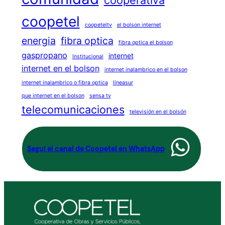
cooperativa
coopetel
coopeteltv
el bolson internet
energia
fibra optica
fibra optica el bolson
gaspropano
internet
Institucional
internet en el bolson
internet inalambrico en el bolson
internet inalambrico o fibra optica
líneasur
que internet en el bolson
sensa tv
telecomunicaciones
televisión en el bolsón
Seguí el canal de Coopetel en WhatsApp