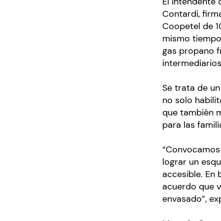
El intendente 
Contardi, firm
Coopetel de 10
mismo tiempo,
gas propano fr
intermediarios
Se trata de u
no solo habili
que también m
para las famil
“Convocamos a 
lograr un esqu
accesible. En 
acuerdo que v
envasado”, exp