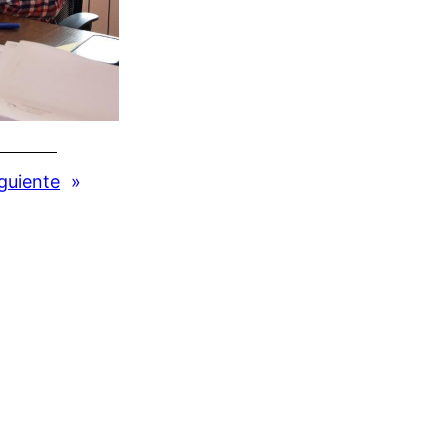
guiente
»