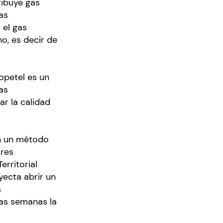
ribuye gas
as
 el gas
o, es decir de
opetel es un
as
r la calidad
on un método
ares
erritorial
yecta abrir un
a
mas semanas la