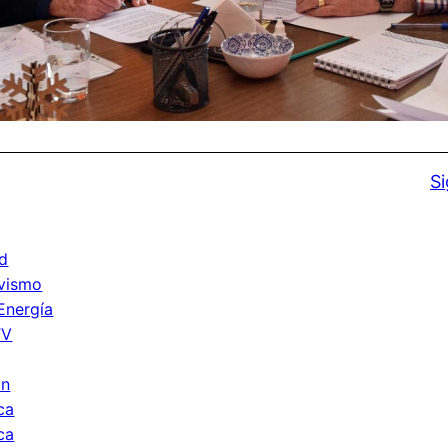
Si
d
vismo
Energía
TV
ón
ca
ca