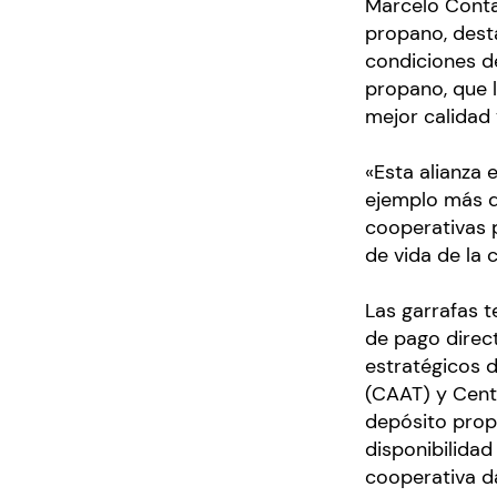
Marcelo Contar
propano, dest
condiciones d
propano, que 
mejor calidad
«Esta alianza 
ejemplo más de
cooperativas p
de vida de la
Las garrafas 
de pago direc
estratégicos d
(CAAT) y Centr
depósito propi
disponibilida
cooperativa d