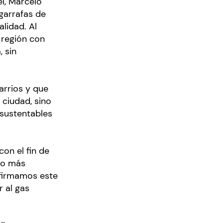
el, Marcelo
garrafas de
lidad. Al
 región con
, sin
arrios y que
 ciudad, sino
 sustentables
on el fin de
cio más
 firmamos este
 al gas