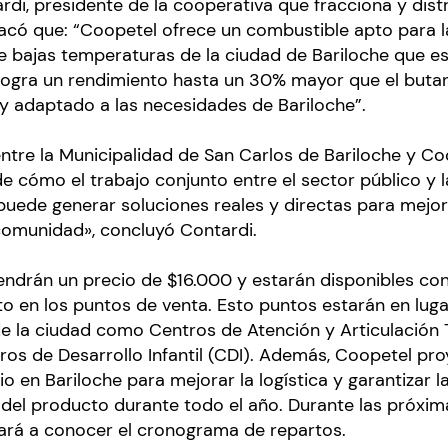
di, presidente de la cooperativa que fracciona y dist
acó que: “Coopetel ofrece un combustible apto para l
e bajas temperaturas de la ciudad de Bariloche que es
logra un rendimiento hasta un 30% mayor que el butan
 y adaptado a las necesidades de Bariloche”.
entre la Municipalidad de San Carlos de Bariloche y Co
 cómo el trabajo conjunto entre el sector público y l
uede generar soluciones reales y directas para mejora
 comunidad», concluyó Contardi.
tendrán un precio de $16.000 y estarán disponibles c
to en los puntos de venta. Esto puntos estarán en lug
e la ciudad como Centros de Atención y Articulación T
os de Desarrollo Infantil (CDI). Además, Coopetel pro
o en Bariloche para mejorar la logística y garantizar l
d del producto durante todo el año. Durante las próxi
ará a conocer el cronograma de repartos.