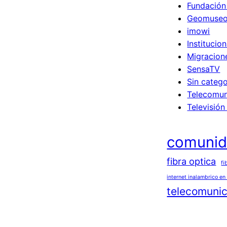
Fundación
Geomuse
imowi
Institucion
Migracion
SensaTV
Sin catego
Telecomun
Televisión
comuni
fibra optica
fi
internet inalambrico en
telecomuni