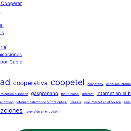
 Cooperar
o
al
es
ría
icaciones
 por Cable
dad
coopetel
cooperativa
coopeteltv
el bolson interne
gaspropano
internet en el 
bra optica el bolson
Institucional
internet
 el bolson
internet inalambrico o fibra optica
líneasur
que internet en el bolson
sens
caciones
televisión en el bolsón