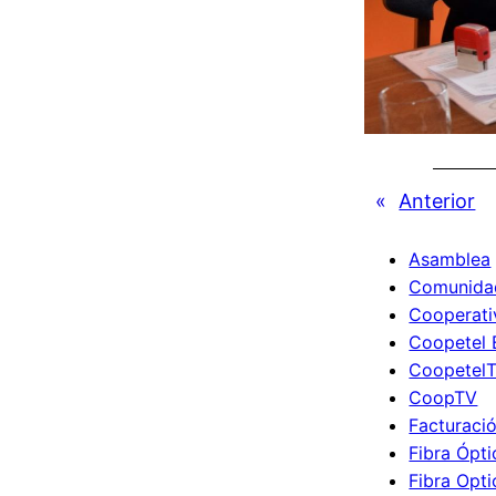
«
Anterior
Asamblea
Comunida
Cooperati
Coopetel 
Coopetel
CoopTV
Facturaci
Fibra Ópti
Fibra Opti