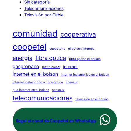
Sin categoría
Telecomunicaciones
Televisión por Cable
comunidad
cooperativa
coopetel
coopeteltv
el bolson internet
energia
fibra optica
fibra optica el bolson
gaspropano
internet
Institucional
internet en el bolson
internet inalambrico en el bolson
internet inalambrico o fibra optica
líneasur
que internet en el bolson
sensa tv
telecomunicaciones
televisión en el bolsón
Seguí el canal de Coopetel en WhatsApp