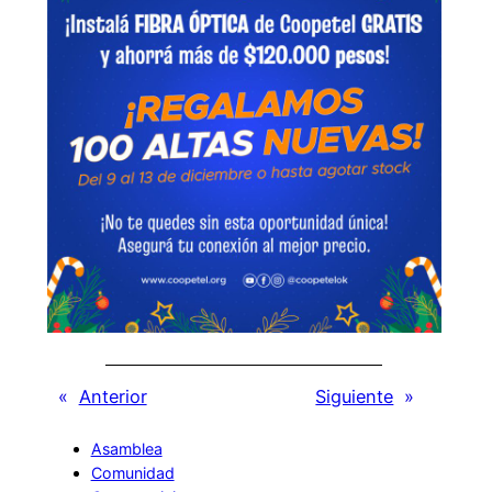
«
Anterior
Siguiente
»
Asamblea
Comunidad