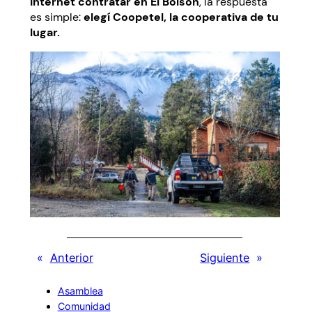
Internet contratar en El Bolsón
, la respuesta
es simple:
elegí Coopetel, la cooperativa de tu
lugar.
«
Anterior
Siguiente
»
Asamblea
Comunidad